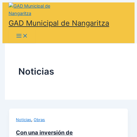
Skip
to
content
GAD Municipal de Nangaritza
Noticias
,
Noticias
Obras
Con una inversión de