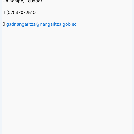
Chinchipe, Ecuador.
(07) 370-2510
gadnangaritza@nangaritza.gob.ec