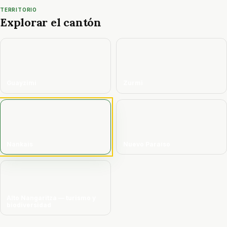
TERRITORIO
Explorar el cantón
Guayzimi
Zurmi
Nankais
Nuevo Paraíso
Alto Nangaritza — turismo y
biodiversidad