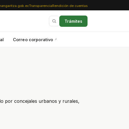
angaritza.gob.ec
Transparencia
Rendición de cuentas
Trámites
al
Correo corporativo
do por concejales urbanos y rurales,