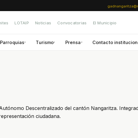
gadnangaritza@n
ites
LOTAIP
Noticias
Convocatorias
El Municipio
Parroquias
Turismo
Prensa
Contacto institucion
▾
▾
▾
o Autónomo Descentralizado del cantón Nangaritza. Integra
 representación ciudadana.