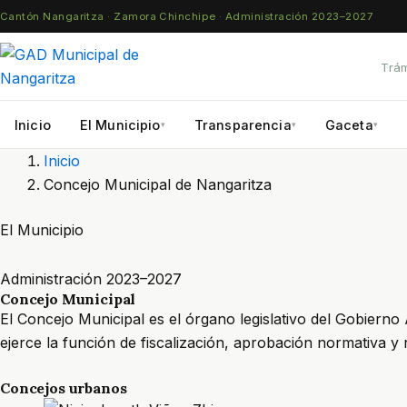
Skip
Cantón Nangaritza · Zamora Chinchipe · Administración 2023–2027
to
content
Trám
Inicio
El Municipio
Transparencia
Gaceta
▾
▾
▾
Inicio
Concejo Municipal de Nangaritza
El Municipio
Administración 2023–2027
Concejo Municipal
El Concejo Municipal es el órgano legislativo del Gobiern
ejerce la función de fiscalización, aprobación normativa y
Concejos urbanos